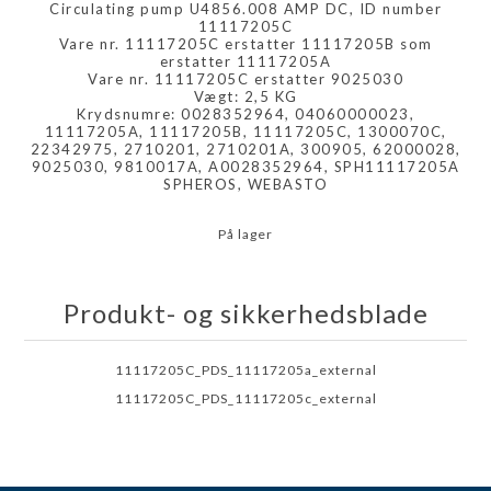
Circulating pump U4856.008 AMP DC, ID number
11117205C
Vare nr. 11117205C erstatter 11117205B som
erstatter 11117205A
Vare nr. 11117205C erstatter 9025030
Vægt: 2,5 KG
Krydsnumre: 0028352964, 04060000023,
11117205A, 11117205B, 11117205C, 1300070C,
22342975, 2710201, 2710201A, 300905, 62000028,
9025030, 9810017A, A0028352964, SPH11117205A
SPHEROS, WEBASTO
På lager
Produkt- og sikkerhedsblade
11117205C_PDS_11117205a_external
11117205C_PDS_11117205c_external