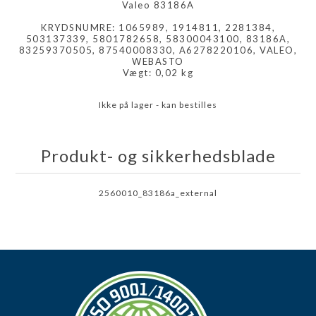
Valeo 83186A
KRYDSNUMRE: 1065989, 1914811, 2281384,
503137339, 5801782658, 58300043100, 83186A,
83259370505, 87540008330, A6278220106, VALEO,
WEBASTO
Vægt: 0,02 kg
Ikke på lager - kan bestilles
Produkt- og sikkerhedsblade
2560010_83186a_external