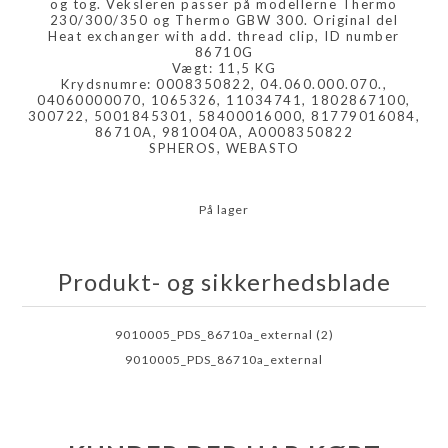
og tog. Veksleren passer på modellerne Thermo
230/300/350 og Thermo GBW 300. Original del
Heat exchanger with add. thread clip, ID number
86710G
Vægt: 11,5 KG
Krydsnumre: 0008350822, 04.060.000.070.,
04060000070, 1065326, 11034741, 1802867100,
300722, 5001845301, 58400016000, 81779016084,
86710A, 9810040A, A0008350822
SPHEROS, WEBASTO
På lager
Produkt- og sikkerhedsblade
9010005_PDS_86710a_external (2)
9010005_PDS_86710a_external