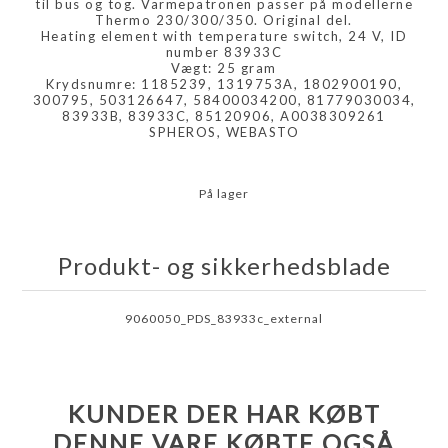
til bus og tog. Varmepatronen passer på modellerne
Thermo 230/300/350. Original del.
Heating element with temperature switch, 24 V, ID
number 83933C
Vægt: 25 gram
Krydsnumre: 1185239, 1319753A, 1802900190,
300795, 503126647, 58400034200, 81779030034,
83933B, 83933C, 85120906, A0038309261
SPHEROS, WEBASTO
På lager
Produkt- og sikkerhedsblade
9060050_PDS_83933c_external
KUNDER DER HAR KØBT
DENNE VARE KØBTE OGSÅ