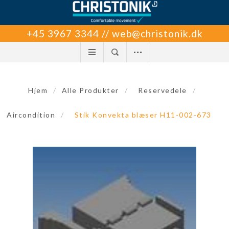
+45 3967 3344 // web@christonik.dk
Hjem
/
Alle Produkter
/
Reservedele
/
Aircondition
/
Stik Konvekta blæser H11-002-673