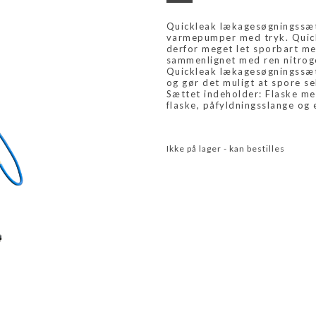
Quickleak lækagesøgningssæt 
varmepumper med tryk. Quick
derfor meget let sporbart m
sammenlignet med ren nitrog
Quickleak lækagesøgningssætt
og gør det muligt at spore s
Sættet indeholder: Flaske m
flaske, påfyldningsslange og 
Ikke på lager - kan bestilles