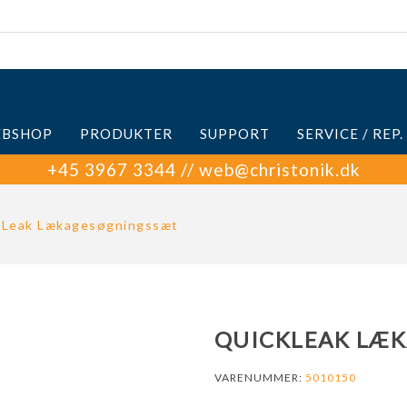
BSHOP
PRODUKTER
SUPPORT
SERVICE / REP.
+45 3967 3344 // web@christonik.dk
kLeak Lækagesøgningssæt
QUICKLEAK LÆ
VARENUMMER:
5010150