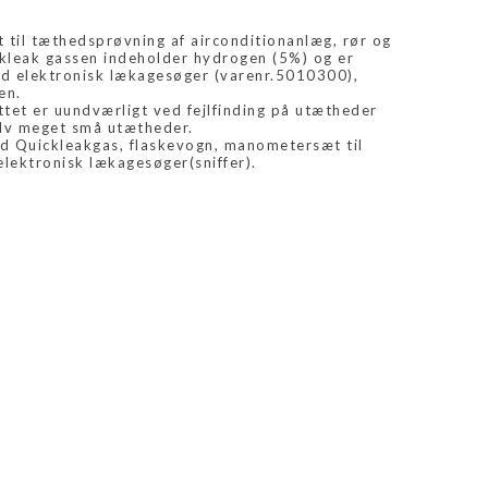
til tæthedsprøvning af airconditionanlæg, rør og
leak gassen indeholder hydrogen (5%) og er
ed elektronisk lækagesøger (varenr.5010300),
en.
et er uundværligt ved fejlfinding på utætheder
elv meget små utætheder.
ed Quickleakgas, flaskevogn, manometersæt til
elektronisk lækagesøger(sniffer).