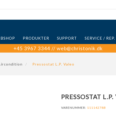
BSHOP
PRODUKTER
SUPPORT
SERVICE / REP.
+45 3967 3344 // web@christonik.dk
ircondition
/
Pressostat L.P. Valeo
PRESSOSTAT L.P.
VARENUMMER:
11114278B