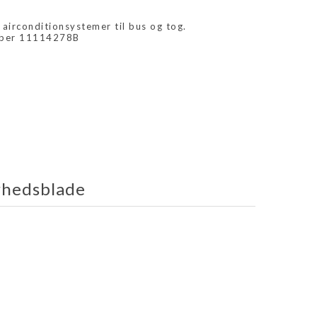
 airconditionsystemer til bus og tog.
mber 11114278B
rhedsblade