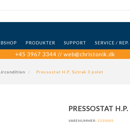
BSHOP
PRODUKTER
SUPPORT
SERVICE / REP.
+45 3967 3344 // web@christonik.dk
ircondition
/
Pressostat H.P. Sütrak 3 polet
PRESSOSTAT H.P
VARENUMMER:
2530005