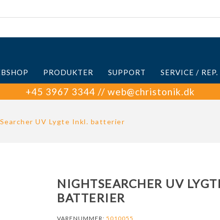
BSHOP
PRODUKTER
SUPPORT
SERVICE / REP.
+45 3967 3344 // web@christonik.dk
Searcher UV Lygte Inkl. batterier
NIGHTSEARCHER UV LYGTE
BATTERIER
VARENUMMER:
5010055