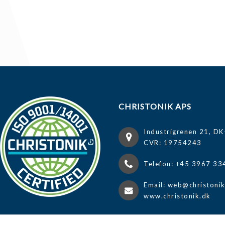
CHRISTONIK APS
Industrigrenen 21, DK
CVR: 19754243
Telefon: +45 3967 33
Email: web@christoni
www.christonik.dk