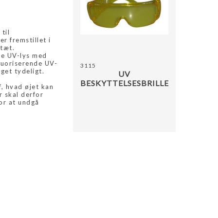
TILFØ
til
r fremstillet i
dtæt.
te UV-lys med
luoriserende UV-
3115
get tydeligt.
UV
BESKYTTELSESBRILLER
f, hvad øjet kan
r skal derfor
or at undgå