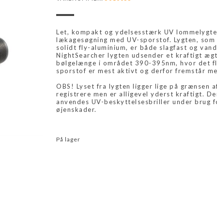
Let, kompakt og ydelsesstærk UV lommelygte 
lækagesøgning med UV-sporstof. Lygten, som e
solidt fly-aluminium, er både slagfast og van
NightSearcher lygten udsender et kraftigt æg
bølgelænge i området 390-395nm, hvor det f
sporstof er mest aktivt og derfor fremstår me
OBS! Lyset fra lygten ligger lige på grænsen a
registrere men er alligevel yderst kraftigt. De
anvendes UV-beskyttelsesbriller under brug f
øjenskader.
På lager