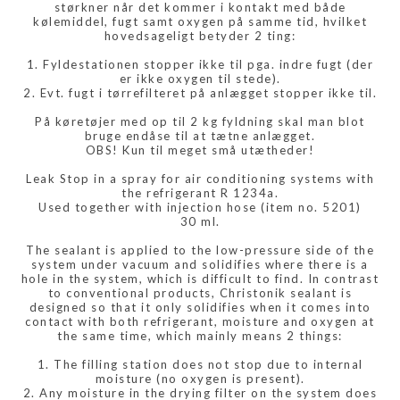
størkner når det kommer i kontakt med både
kølemiddel, fugt samt oxygen på samme tid, hvilket
hovedsageligt betyder 2 ting:
1. Fyldestationen stopper ikke til pga. indre fugt (der
er ikke oxygen til stede).
2. Evt. fugt i tørrefilteret på anlægget stopper ikke til.
På køretøjer med op til 2 kg fyldning skal man blot
bruge endåse til at tætne anlægget.
OBS! Kun til meget små utætheder!
Leak Stop in a spray for air conditioning systems with
the refrigerant R 1234a.
Used together with injection hose (item no. 5201)
30 ml.
The sealant is applied to the low-pressure side of the
system under vacuum and solidifies where there is a
hole in the system, which is difficult to find. In contrast
to conventional products, Christonik sealant is
designed so that it only solidifies when it comes into
contact with both refrigerant, moisture and oxygen at
the same time, which mainly means 2 things:
1. The filling station does not stop due to internal
moisture (no oxygen is present).
2. Any moisture in the drying filter on the system does