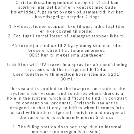
Christonikstætningsmiddel designet, så det kun
størkner når det kommer i kontakt med både
kølemiddel, fugt samt oxygen på samme tid, hvilket
hovedsageligt betyder 2 ting:
1. Fyldestationen stopper ikke til pga. indre fugt (der
er ikke oxygen til stede).
2. Evt. fugt i tørrefilteret på anlægget stopper ikke til.
På køretøjer med op til 2 kg fyldning skal man blot
bruge endåse til at tætne anlægget.
OBS! Kun til meget små utætheder!
Leak Stop with UV-tracer in a spray for air conditioning
systems with the refrigerant R 134a.
Used together with injection hose (item no. 5201)
30 ml.
The sealant is applied to the low-pressure side of the
system under vacuum and solidifies where there is a
hole in the system, which is difficult to find. In contrast
to conventional products, Christonik sealant is
designed so that it only solidifies when it comes into
contact with both refrigerant, moisture and oxygen at
the same time, which mainly means 2 things:
1. The filling station does not stop due to internal
moisture (no oxygen is present).