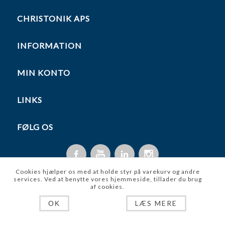
CHRISTONIK APS
INFORMATION
MIN KONTO
LINKS
FØLG OS
Cookies hjælper os med at holde styr på varekurv og andre
services. Ved at benytte vores hjemmeside, tillader du brug
af cookies.
Copyright © 2026 Christonik ApS. Alle rettigheder forbeholdt.
LÆS MERE
OK
Powered by
nopCommerce