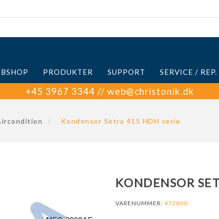
BSHOP
PRODUKTER
SUPPORT
SERVICE / REP.
+45 3967 3344 // web@christonik.dk
ircondition
/
Kondensor Setra 415 HDH serie
KONDENSOR SET
VARENUMMER:
472800