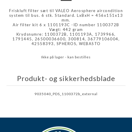
Friskluft filter sæt til VALEO Aerosphere aircondition
system til bus. 6 stk. Standard. LxBxH = 456x151x13
mm.
Air filter kit 6 x 1101193C -ID number 1100372B
Vægt: 442 gram
Krydsnumre: 1100372B, 1101193A, 1739966,
1791445, 26500036600, 300814, 36779106004,
42558393, SPHEROS, WEBASTO
Ikke på lager - kan bestilles
Produkt- og sikkerhedsblade
9035040_PDS_1100372b_external