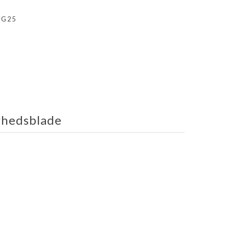
- G25
rhedsblade