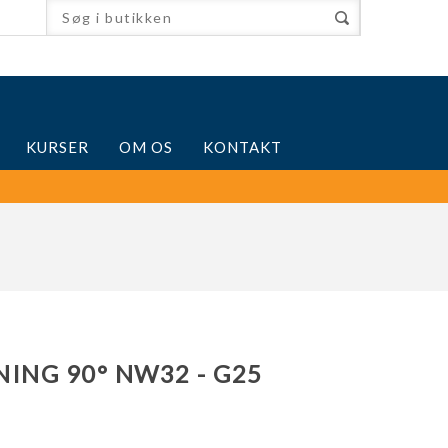
KURSER
OM OS
KONTAKT
ING 90° NW32 - G25