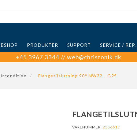
BSHOP
PRODUKTER
SUPPORT
SERVICE / REP.
+45 3967 3344 // web@christonik.dk
ircondition
/
Flangetilslutning 90° NW32 - G25
FLANGETILSLUTN
VARENUMMER:
2556615