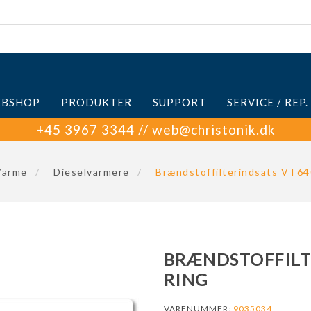
BSHOP
PRODUKTER
SUPPORT
SERVICE / REP.
+45 3967 3344 // web@christonik.dk
Varme
/
Dieselvarmere
/
Brændstoffilterindsats VT640
BRÆNDSTOFFILTE
RING
VARENUMMER:
9035034