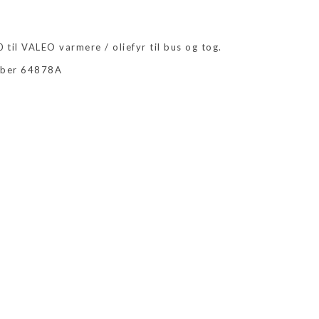
til VALEO varmere / oliefyr til bus og tog.
umber 64878A