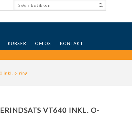
KURSER
OM OS
KONTAKT
 inkl. o-ring
RINDSATS VT640 INKL. O-