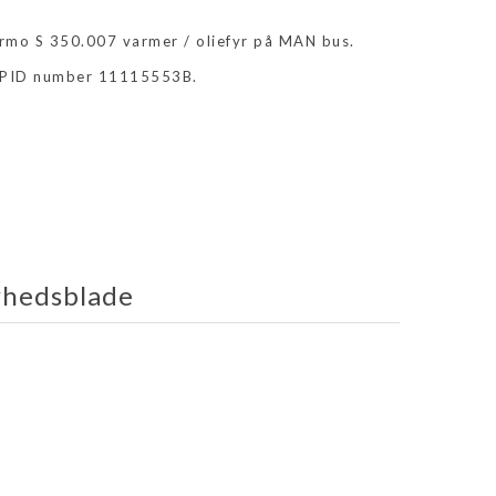
mo S 350.007 varmer / oliefyr på MAN bus.
SPID number 11115553B.
rhedsblade