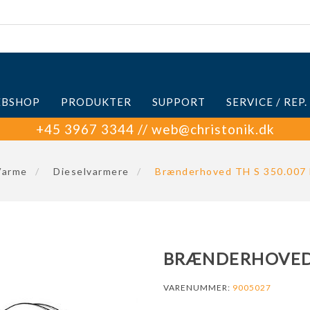
BSHOP
PRODUKTER
SUPPORT
SERVICE / REP.
+45 3967 3344 // web@christonik.dk
Varme
/
Dieselvarmere
/
Brænderhoved TH S 350.007
BRÆNDERHOVED 
VARENUMMER:
9005027