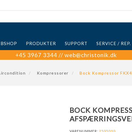
BSHOP
PRODUKTER
SUPPORT
SERVICE / REP.
+45 3967 3344 // web@christonik.dk
ircondition
/
Kompressorer
/
Bock Kompressor FKX4
BOCK KOMPRESS
AFSPÆRRINGSVE
VARENUMMER:
2505010