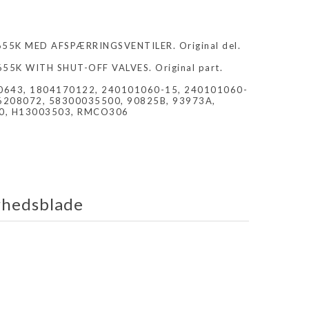
5K MED AFSPÆRRINGSVENTILER. Original del.
5K WITH SHUT-OFF VALVES. Original part.
60643, 1804170122, 240101060-15, 240101060-
6208072, 58300035500, 90825B, 93973A,
0, H13003503, RMCO306
rhedsblade