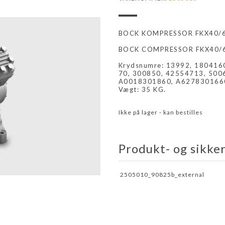
BOCK KOMPRESSOR FKX40/65
BOCK COMPRESSOR FKX40/65
Krydsnumre: 13992, 18041
70, 300850, 42554713, 500
A0018301860, A627830166
Vægt: 35 KG.
Ikke på lager - kan bestilles
Produkt- og sikke
2505010_90825b_external