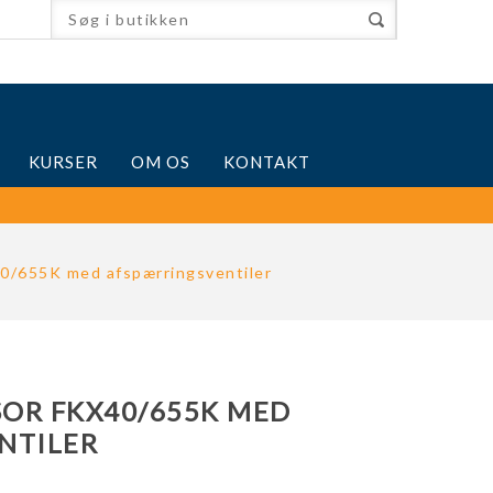
KURSER
OM OS
KONTAKT
0/655K med afspærringsventiler
OR FKX40/655K MED
NTILER