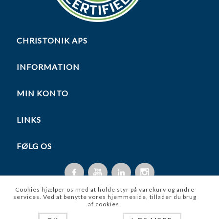
CHRISTONIK APS
INFORMATION
MIN KONTO
LINKS
FØLG OS
Cookies hjælper os med at holde styr på varekurv og andre
services. Ved at benytte vores hjemmeside, tillader du brug
af cookies.
Copyright © 2026 Christonik ApS. Alle rettigheder forbeholdt.