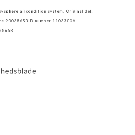
sphere aircondition system. Original del.
lace 9003865BID number 1103300A
03865B
rhedsblade