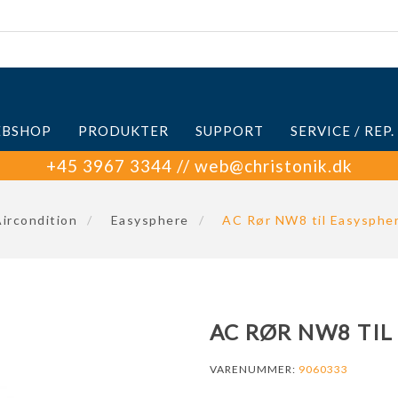
BSHOP
PRODUKTER
SUPPORT
SERVICE / REP.
+45 3967 3344 // web@christonik.dk
ircondition
/
Easysphere
/
AC Rør NW8 til Easysphe
AC RØR NW8 TIL
VARENUMMER:
9060333