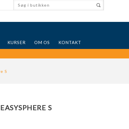
KURSER
OM OS
KONTAKT
re S
 EASYSPHERE S