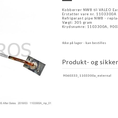
Kobberrør NW8 til VALEO Easy
Erstatter vare nr. 1103300A
Refrigerant pipe NW8 - rep
Vægt: 305 gram
Krydsnumre: 1103300A, 90
Ikke på lager - kan bestilles
Produkt- og sikke
9060333_1103300a_external